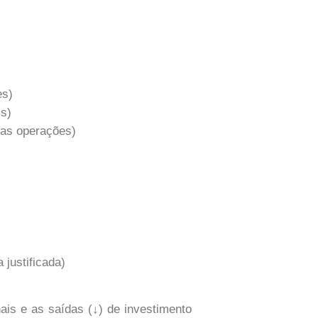
es)
is)
das operações)
 justificada)
ais e as saídas (↓) de investimento