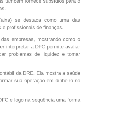
as também fornece subsídios para o
as.
Caixa) se destaca como uma das
 e profissionais de finanças.
s das empresas, mostrando como o
er interpretar a DFC permite avaliar
car problemas de liquidez e tomar
contábil da DRE. Ela mostra a saúde
formar sua operação em dinheiro no
 DFC e logo na sequência uma forma