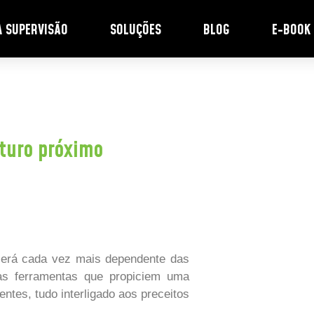
A SUPERVISÃO
SOLUÇÕES
BLOG
E-BOOK
uturo próximo
será cada vez mais dependente das
vas ferramentas que propiciem uma
entes, tudo interligado aos preceitos