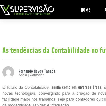
HOME
As tendências da Contabilidade no f
Fernando Neves Tapada
Sócio | Contador
assim como em diversas áreas
O futuro da Contabilidade,
, 
novas tecnologias, convergindo para a criação de no
facilidade maior nos trabalhos, seja para contadores ou cli
da modernidade, rapidez e integração.