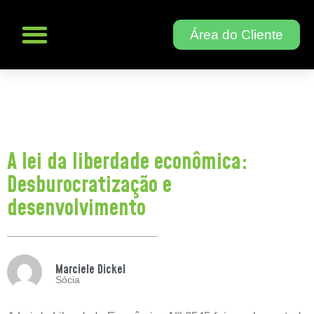
Área do Cliente
A lei da liberdade econômica:
Desburocratização e
desenvolvimento
Marciele Dickel
Sócia